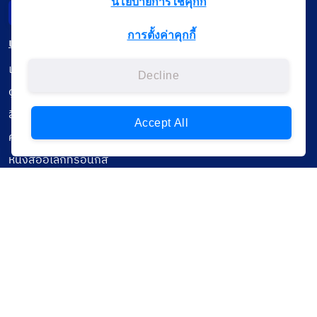
นโยบายการใช้คุกกี้
31 มีนาคม 2025
09:33:07
Incident Report
การตั้งค่าคุกกี้
นางสาวอนรรฆวีร์ เกียรติวีระศักดิ์
เมนู
อนรรฆวีร์  เกียรติวีระศักดิ์ จากสำนักการต่า
เรียนออนไลน์
Decline
ดูถ่ายทอดสด
31 มีนาคม 2025
09:32:24
สื่อการเรียนรู้
นายธีรศักดิ์ ทองมณี
Accept All
ค้นรายการหนังสือ
ลงทะเบียนเข้าร่วมสัมมนา ???? ลิงก์ : 
https://b
หนังสืออิเล็กทรอนิกส์
31 มีนาคม 2025
08:59:23
ข้อมูลผู้ใช้งาน
นายธีรศักดิ์ ทองมณี
ดาวน์โหลด ใช้งานบนแอปพลิเคชัน
การสัมมนาแลกเปลี่ยนความคิดเห็นเพื่อใช้เป็นแน
31 มีนาคม 2025
08:59:08
นายธีรศักดิ์ ทองมณี
สำนักงานศาลปกครอง โดยวิทยาลัยการยุติธรร