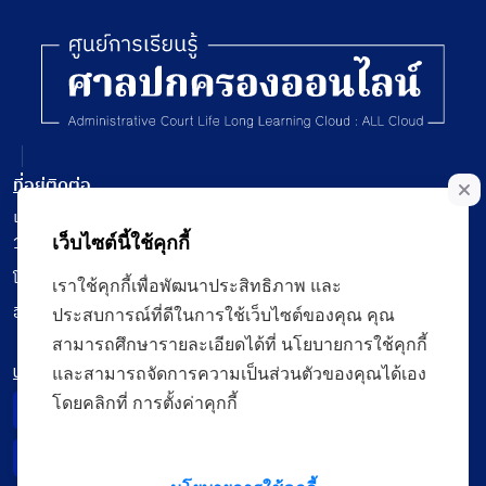
31 มีนาคม 2025
11:22:42
นายธีรศักดิ์ ทองมณี
เอกสารสัมมนาไกล่เกลี่ย 31 มีนาคม 2568 (ขอน
31 มีนาคม 2025
11:12:17
นายธีรศักดิ์ ทองมณี
ที่อยู่ติดต่อ
ขอบคุณครับ
เลขที่ 120 หมู่ที่ 3 ถนนแจ้งวัฒนะ แขวงทุ่งสองห้อง เขตหลักสี่ กรุงเทพฯ
10210
เว็บไซต์นี้ใช้คุกกี้
31 มีนาคม 2025
09:49:20
โทรศัพท์ : Call Center ศาลปกครอง 1355 / 0 2141 1111 / 0 2141 0713
เราใช้คุกกี้เพื่อพัฒนาประสิทธิภาพ และ
นางสาวอนรรฆวีร์ เกียรติวีระศักดิ์
อีเมล : saraban@admincourt.go.th
ประสบการณ์ที่ดีในการใช้เว็บไซต์ของคุณ คุณ
เสียงมาแล้วค่ะ
สามารถศึกษารายละเอียดได้ที่ นโยบายการใช้คุกกี้
นโยบาย
และสามารถจัดการความเป็นส่วนตัวของคุณได้เอง
31 มีนาคม 2025
09:37:35
โดยคลิกที่ การตั้งค่าคุกกี้
Privacy Notice
นางสาวอนรรฆวีร์ เกียรติวีระศักดิ์
Data Subject Right
เสียงท่านสุชาติหายค่ะ