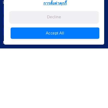
นโยบาย
การตั้งค่าคุกกี้
Privacy Notice
Decline
Data Subject Right
Incident Report
Accept All
เมนู
เรียนออนไลน์
ดูถ่ายทอดสด
สื่อการเรียนรู้
ค้นรายการหนังสือ
หนังสืออิเล็กทรอนิกส์
ข้อมูลผู้ใช้งาน
ดาวน์โหลด ใช้งานบนแอปพลิเคชัน